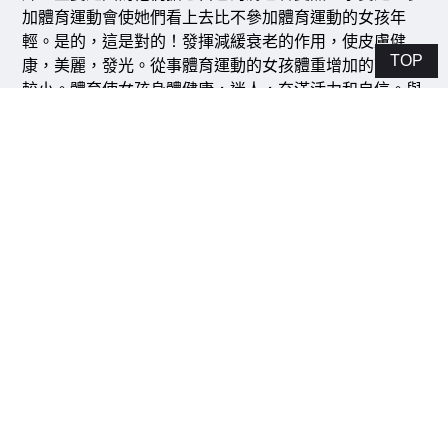
加體育運動會使她們看上去比不參加體育運動的女孩年
輕。是的，這是對的！發揮減緩衰老的作用，使皮膚健
TOP
康，美麗，發光。從事體育運動的女孩體重增加的可能性
較小。體育使女孩身體健康，迷人，充滿活力和自信。與
不參加運動或運動的女孩相比，她們可以更好地與他人進
行社交互動。一項研究發現，從事運動的女孩具有積極的
身體形象和很高的自尊心。根據一份報告，體育鍛煉可以
幫助預防女性髖部骨折並減少骨質疏鬆的影響。父母不應
僅僅因為不想讓自己的女孩變黑而阻止他們的女孩參加運
動。女孩可以在出門前使用防曬霜來防止膚色變黑，曬黑
或曬傷。
#
周哲宇
運動談#為自己找運動
除了可以加入的大量當地俱樂部和可以使用的設施外，還
有一些國家組織在為青年人提供體育運動，例如《英格蘭
體育》。還有一些國家資助計劃，例如“國家彩票”，可以
為年輕人提供發展其運動的機會。