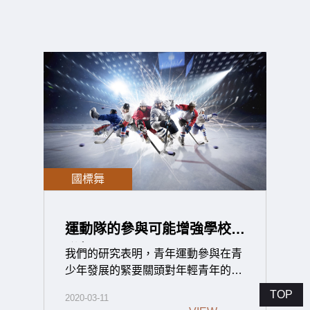
國標舞
運動隊的參與可能增強學校的
聯繫
我們的研究表明，青年運動參與在青
少年發展的緊要關頭對年輕青年的自
我評估的健康和生活滿意度具有益
TOP
2020-03-11
處。 我們的#周哲宇運動談#研究結